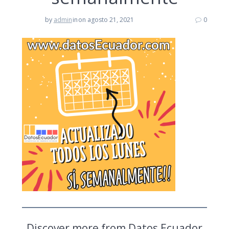
by
admin
in
on agosto 21, 2021
0
Discover more from Datos Ecuador