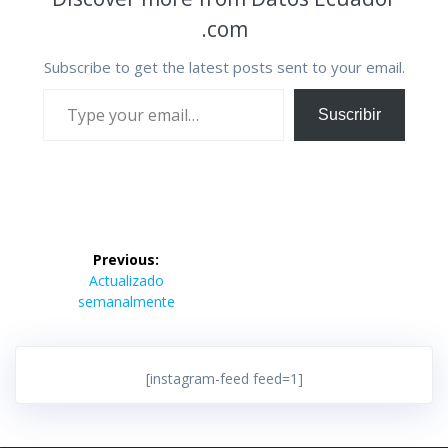
.com
Subscribe to get the latest posts sent to your email.
Type your email…
Suscribir
Navegación
Previous:
de
Previous
Actualizado
post:
semanalmente
entradas
[instagram-feed feed=1]