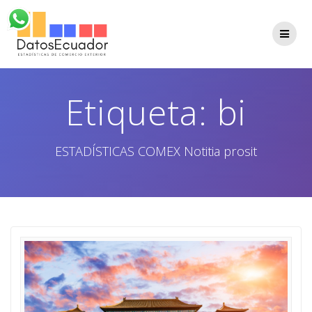
Saltar
al
contenido
Etiqueta:
bi
ESTADÍSTICAS COMEX Notitia prosit