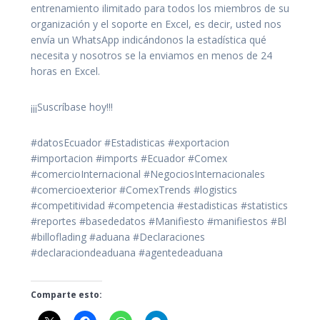
entrenamiento ilimitado para todos los miembros de su
organización y el soporte en Excel, es decir, usted nos
envía un WhatsApp indicándonos la estadística qué
necesita y nosotros se la enviamos en menos de 24
horas en Excel.
¡¡¡Suscríbase hoy!!!
#datosEcuador #Estadisticas #exportacion
#importacion #imports #Ecuador #Comex
#comercioInternacional #NegociosInternacionales
#comercioexterior #ComexTrends #logistics
#competitividad #competencia #estadisticas #statistics
#reportes #basededatos #Manifiesto #manifiestos #Bl
#billoflading #aduana #Declaraciones
#declaraciondeaduana #agentedeaduana
Comparte esto: