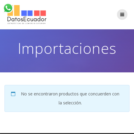
Saltar
al
contenido
Importaciones
No se encontraron productos que concuerden con
la selección.