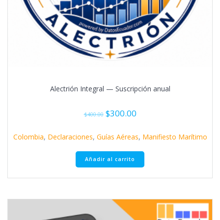
Alectrión Integral — Suscripción anual
Original
Current
$
300.00
$
400.00
price
price
was:
is:
Colombia
,
Declaraciones
,
Guías Aéreas
,
Manifiesto Marítimo
$400.00.
$300.00.
Añadir al carrito