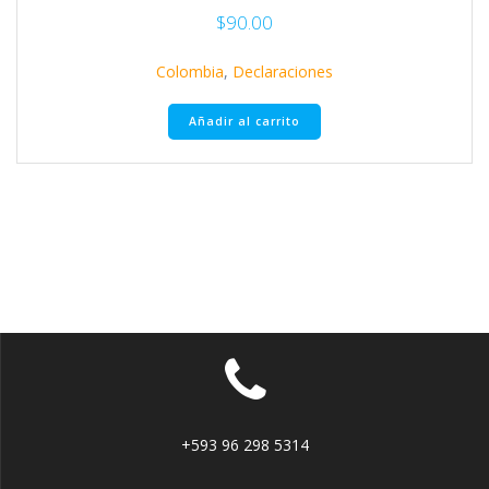
$
90.00
Colombia
,
Declaraciones
Añadir al carrito
+593 96 298 5314