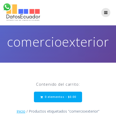
Saltar
al
contenido
comercioexterior
Contenido del carrito:
0 elementos -
$
0.00
Inicio
/ Productos etiquetados “comercioexterior”