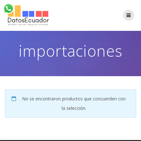
Saltar
al
contenido
importaciones
No se encontraron productos que concuerden con
la selección.