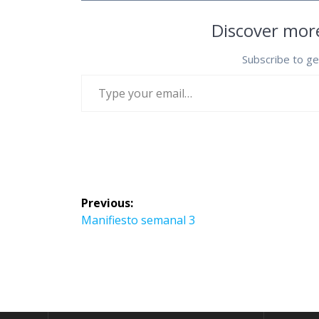
Discover mor
Subscribe to ge
Type your email…
Navegación
Previous:
de
Previous
Manifiesto semanal 3
post:
entradas